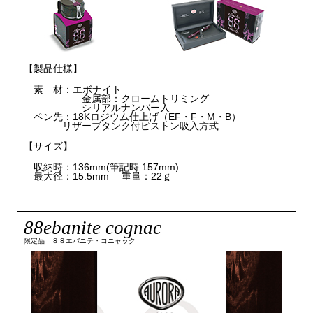
【製品仕様】
素 材：エボナイト
金属部：クロームトリミング
シリアルナンバー入
ペン先：18Kロジウム仕上げ（EF・F・M・B）
リザーブタンク付ピストン吸入方式
【サイズ】
収納時：136mm(筆記時:157mm)
最大径：15.5mm 重量：22ｇ
88ebanite cognac
限定品 ８８エバニテ・コニャック