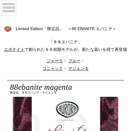
Limited Edition「限定品」 ＜88 EBANITE エバニテ＞
「８８エバニテ」
エボナイト
で創られた８８初期モデルが、新たな装いを得て再登場
ジャーラ
・
ブルー
・
コニャック
・
マジェンタ
88ebanite magenta
限定品 ８８エバニテ・マジェンタ