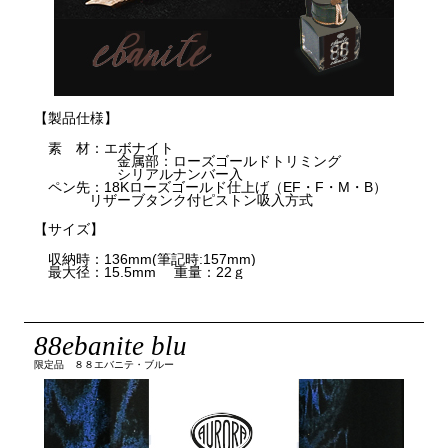
【製品仕様】
素 材：エボナイト
金属部：ローズゴールドトリミング
シリアルナンバー入
ペン先：18Kローズゴールド仕上げ（EF・F・M・B）
リザーブタンク付ピストン吸入方式
【サイズ】
収納時：136mm(筆記時:157mm)
最大径：15.5mm 重量：22ｇ
88ebanite blu
限定品 ８８エバニテ・ブルー