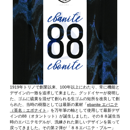
1919年トリノで創業以来、100年以上にわたり、常に機能と
デザインの一致を追求して来ました。グッドイヤーが発明し
た、ゴムに硫黄を混ぜて創られる生ゴムの短所を改良して創
られた、当時の樹脂としては最新の素材「
ebanite エバニテ
（英名：エボナイト
」を万年筆の軸として使用して最新デザ
インの88（オタントット）が誕生しました。その８８誕生当
時のエバニテモデルが、洗練された新しいデザインを装って
戻ってきました。その第２弾が「８８エバニテ・ブルー」