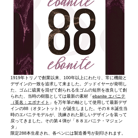
1919年トリノで創業以来、100年以上にわたり、常に機能と
デザインの一致を追求して来ました。グッドイヤーが発明し
た、ゴムに硫黄を混ぜて創られる生ゴムの短所を改良して創
られた、当時の樹脂としては最新の素材「
ebanite エバニテ
（英名：エボナイト
」を万年筆の軸として使用して最新デザ
インの88（オタントット）が誕生しました。その８８誕生当
時のエバニテモデルが、洗練された新しいデザインを装って
戻ってきました。その第４弾が「８８エバニテ・マジェン
タ」
限定288本生産され、各ペンには製造番号が刻印されます。