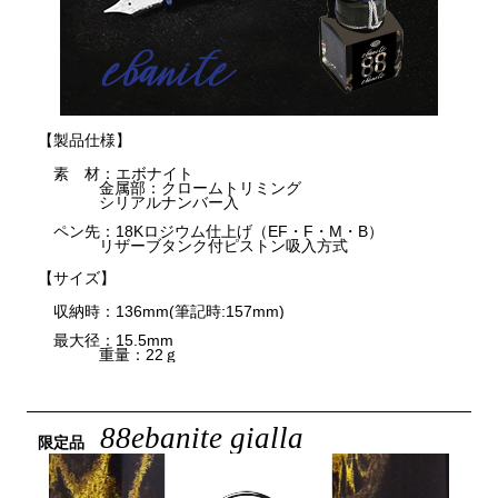
【製品仕様】
素 材：エボナイト
金属部：クロームトリミング
シリアルナンバー入
ペン先：18Kロジウム仕上げ（EF・F・M・B）
リザーブタンク付ピストン吸入方式
【サイズ】
収納時：136mm(筆記時:157mm)
最大径：15.5mm
重量：22ｇ
88ebanite gialla
限定品