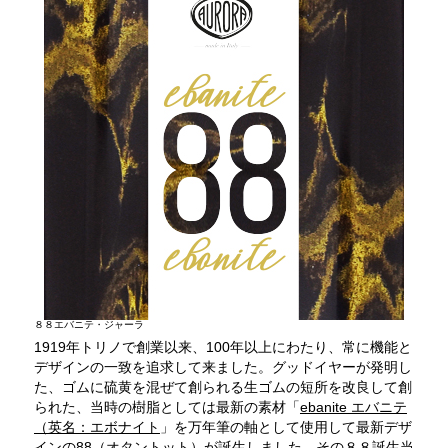
８８エバニテ・ジャーラ
1919年トリノで創業以来、100年以上にわたり、常に機能と
デザインの一致を追求して来ました。グッドイヤーが発明し
た、ゴムに硫黄を混ぜて創られる生ゴムの短所を改良して創
られた、当時の樹脂としては最新の素材「
ebanite エバニテ
（英名：エボナイト
」を万年筆の軸として使用して最新デザ
インの88（オタントット）が誕生しました。その８８誕生当