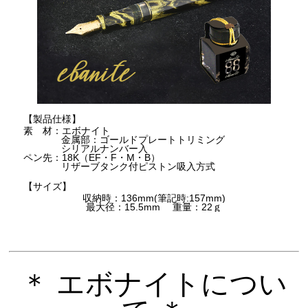
【製品仕様】
素 材：エボナイト
金属部：ゴールドプレートトリミング
シリアルナンバー入
ペン先：18K（EF・F・M・B）
リザーブタンク付ピストン吸入方式
【サイズ】
収納時：136mm(筆記時:157mm)
最大径：15.5mm 重量：22ｇ
＊ エボナイトについ