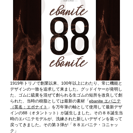
1919年トリノで創業以来、100年以上にわたり、常に機能と
デザインの一致を追求して来ました。グッドイヤーが発明し
た、ゴムに硫黄を混ぜて創られる生ゴムの短所を改良して創
られた、当時の樹脂としては最新の素材「
ebanite エバニテ
（英名：エボナイト
」を万年筆の軸として使用して最新デザ
インの88（オタントット）が誕生しました。その８８誕生当
時のエバニテモデルが、洗練された新しいデザインを装って
戻ってきました。その第３弾が「８８エバニテ・コニャッ
ク」