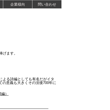
企業様向
問い合わせ
捧げます。
ック的世界観による詩編としても有名だがイタ
の意義も大きくその没後700年に
獄編）