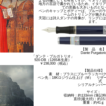
よる詩編としても有名ですが、イタリア
地方の言語で書かれているため、イタリ
ての意義も大きいものとな
ペンのキャップとボディーは、ブルーの
ームのトリミングが施さ
天冠には詩人ダンテの肖像が、リングに
ます。
【製 品 名
Dante Purgatori
「ダンテ・プルガトリオ」
920-DB（1265本生産）
￥198,000（税込）
【製品仕様】
素 材：ブラスにブルーラッカー/
ペン先：18Kロジウム仕上げ（M） リザ
式
シリアルナンバ
サイズ：
収納時：約133mm (筆記時:
直径(最大径)：約15.
重量：約41ｇ