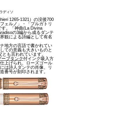
・パラディソ
ri 1265-1321）の没後700
ンフェルノ」・「プルガトリ
神曲(La Divina
o・Paradisoの3編から成るダンテ
世界観による詩編として有名
ーナ地方の言語で書かれてい
としての意義も大きいものと
父とも言われています。
ザーブタンク
付インク吸入方
で仕上げられ、ローズゴール
冠には詩人ダンテの肖像、リ
製造番号が刻印されます。