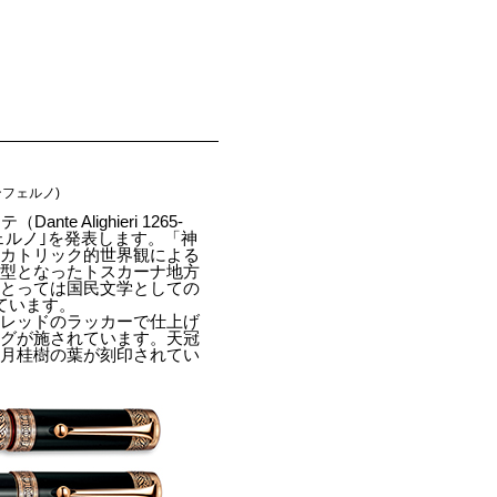
インフェルノ)
 Alighieri 1265-
ェルノ｣を発表します。「神
、カトリック的世界観による
原型となったトスカーナ地方
にとっては国民文学としての
ています。
とレッドのラッカーで仕上げ
ングが施されています。天冠
、月桂樹の葉が刻印されてい