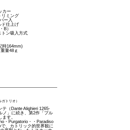
ッカー
トリミング
バー入
ルド仕上げ
M・B）
ストン吸入方式
時164mm)
 重量48ｇ
・プルガトリオ）
e Alighieri 1265-
ェルノ」に続き、第2作「プル
します。
o・Purgatorio・・Paradiso
つで、カトリック的世界観に