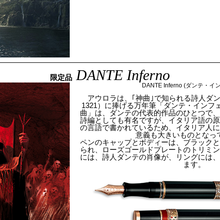
DANTE Inferno
限定品
DANTE Inferno (ダンテ・
アウロラは、｢神曲｣で知られる詩人ダンテ（Dante
1321）に捧げる万年筆「ダンテ・インフ
曲」は、ダンテの代表的作品のひとつで
詩編としても有名ですが、イタリア語の
の言語で書かれているため、イタリア人
意義も大きいものとなっ
ペンのキャップとボディーは、ブラック
られ、ローズゴールドプレートのトリミ
には、詩人ダンテの肖像が、リングには
ます。