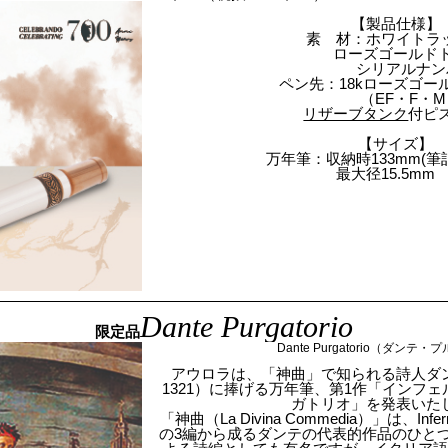
【製品仕様】
素 材：ホワイトラ
ローズゴールド
シリアルナン
ペン先：18kローズゴー
（EF・F・
リザーブタンク
付ピ
【サイズ】
万年筆：収納時133mm(筆記
最大径15.5mm
Dante Purgatorio
限定品
Dante Purgatorio（ダンテ
アウロラは、「神曲」で知られる詩人ダンテ（Dant
1321）に捧げる万年筆、第1作「インフ
ガトリオ」を発表いた
「神曲（La Divina Commedia）」は、Infern
の3編から成るダンテの代表的作品のひと