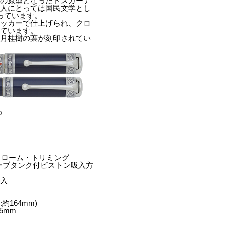
語の原型となったトスカーナ
ア人にとっては国民文学とし
っています。
ラッカーで仕上げられ、クロ
れています。
は月桂樹の葉が刻印されてい
】
o
クローム・トリミング
ーブタンク付ピストン吸入方
ー入
約164mm)
5mm