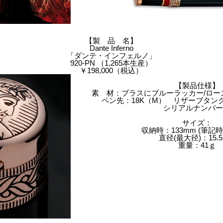
【製 品 名】
Dante Inferno
「ダンテ・インフェルノ」
920-PN （1,265本生産）
￥198,000（税込）
【製品仕様】
素 材：ブラスにブルーラッカー/ロー
ペン先：18K（M） リザーブタン
シリアルナンバ
サイズ：
収納時：133mm (筆記時:
直径(最大径)：15.
重量：41ｇ