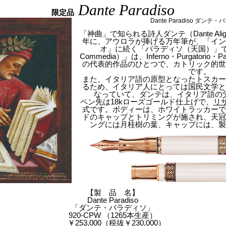
Dante Paradiso
限定品
Dante Paradiso ダンテ
「神曲」で知られる詩人ダンテ（Dante Alighie
年に、アウロラが捧げる万年筆が、「イ
オ」に続く「パラディソ（天国）」です。「
Commedia）」は、Inferno・Purgatori
の代表的作品のひとつで、カトリック的
です。
また、イタリア語の原型となったトスカ
るため、イタリア人にとっては国民文学
なっていて、ダンテは、イタリア語の
ペン先は18kローズゴールド仕上げで、
リ
式です。ボディーは、ホワイトラッカー
ドのキャップとトリミングが施され、天
ングには月桂樹の葉、キャップには、
【製 品 名】
Dante Paradiso
「ダンテ・パラディソ」
920-CPW （1265本生産）
￥253,000（税抜￥230,000）