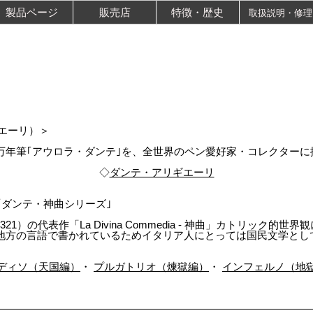
製品ページ
販売店
特徴・歴史
取扱説明・修理
リギエーリ）＞
万年筆｢アウロラ・ダンテ｣を、全世界のペン愛好家・コレクターに
◇
ダンテ・アリギエーリ
edia＞「ダンテ・神曲シリーズ｣
 1265-1321）の代表作「La Divina Commedia - 神曲」カトリ
地方の言語で書かれているためイタリア人にとっては国民文学として
ディソ（天国編）
・
プルガトリオ（煉獄編）
・
インフェルノ（地